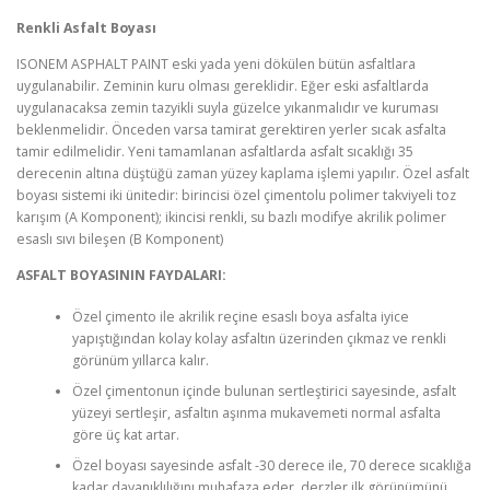
Renkli Asfalt Boyası
ISONEM ASPHALT PAINT eski yada yeni dökülen bütün asfaltlara
uygulanabilir. Zeminin kuru olması gereklidir. Eğer eski asfaltlarda
uygulanacaksa zemin tazyikli suyla güzelce yıkanmalıdır ve kuruması
beklenmelidir. Önceden varsa tamirat gerektiren yerler sıcak asfalta
tamir edilmelidir. Yeni tamamlanan asfaltlarda asfalt sıcaklığı 35
derecenin altına düştüğü zaman yüzey kaplama işlemi yapılır. Özel asfalt
boyası sistemi iki ünitedir: birincisi özel çimentolu polimer takviyeli toz
karışım (A Komponent); ikincisi renkli, su bazlı modifye akrilik polimer
esaslı sıvı bileşen (B Komponent)
ASFALT BOYASININ FAYDALARI:
Özel çimento ile akrilik reçine esaslı boya asfalta iyice
yapıştığından kolay kolay asfaltın üzerinden çıkmaz ve renkli
görünüm yıllarca kalır.
Özel çimentonun içinde bulunan sertleştirici sayesinde, asfalt
yüzeyi sertleşir, asfaltın aşınma mukavemeti normal asfalta
göre üç kat artar.
Özel boyası sayesinde asfalt -30 derece ile, 70 derece sıcaklığa
kadar dayanıklılığını muhafaza eder, derzler ilk görünümünü