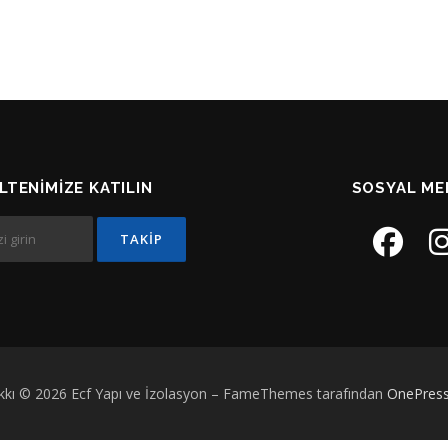
LTENIMIZE KATILIN
SOSYAL ME
akkı © 2026 Ecf Yapı ve İzolasyon
–
FameThemes tarafından
OnePres