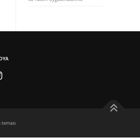
DYA
s
teması