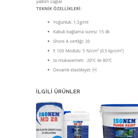
yalıtım sağlar.
TEKNİK ÖZELLİKLERİ:
Yoğunluk: 1,5g/ml
Kabuk bağlama süresi: 15 dk
Shore A sertliği: 20
E 100 Modülü: 5 N/cm² (0.5 kp/cm²)
Isı mukavemeti: -20ºC ile 80ºC
Devamlı elastikiyet: 
İLGILI ÜRÜNLER