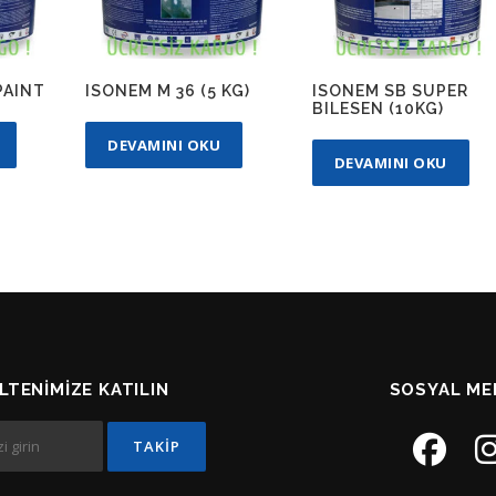
PAINT
ISONEM M 36 (5 KG)
ISONEM SB SUPER
BILESEN (10KG)
DEVAMINI OKU
DEVAMINI OKU
LTENIMIZE KATILIN
SOSYAL ME