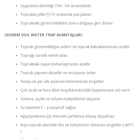
Uygulama derinliği 7cm -1m arasındadır.
Toprakta yıllık -15 oranında parçalanır.
Topraktaki görevi bittikten sonra doğaya geri döner.
ISONEM SOIL WATER TRAP AVANTAJLARI:
Toprak gözenekliliğini arttırır ve toprak kabuklanmasını azaltır
Toprağı sürekli nemli tutar.
Topraktaki suyun buharlaşmasını azaltır.
Toprak yapısını düzeltir ve erozyonu önler
Yüzey ve yer altı sularının kirlenmesini engeller.
Çok sıcak ve kuru iklim koşullarında bitki büyümesine izin verir
Sulama, işçilik ve tohum maliyetlerini düşürür.
Su tüketimi P – p tasarruf sağlar
Ağaçlandırma için mevsim şartlarına ihtiyaç duyulmaz
Kışın toprak altındaki filiz ve tohumların ölmesini engeller.(-60°C
)