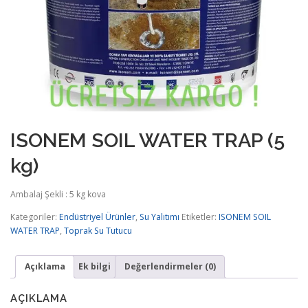
ISONEM SOIL WATER TRAP (5
kg)
Ambalaj Şekli : 5 kg kova
Kategoriler:
Endüstriyel Ürünler
,
Su Yalıtımı
Etiketler:
ISONEM SOIL
WATER TRAP
,
Toprak Su Tutucu
Açıklama
Ek bilgi
Değerlendirmeler (0)
AÇIKLAMA