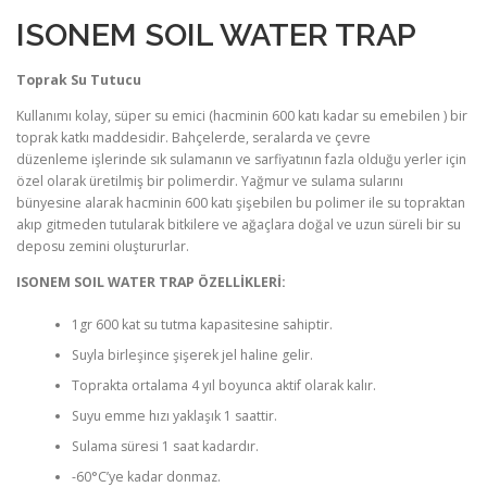
ISONEM SOIL WATER TRAP
Toprak Su Tutucu
Kullanımı kolay, süper su emici (hacminin 600 katı kadar su emebilen ) bir
toprak katkı maddesidir. Bahçelerde, seralarda ve çevre
düzenleme işlerinde sık sulamanın ve sarfiyatının fazla olduğu yerler için
özel olarak üretilmiş bir polimerdir. Yağmur ve sulama sularını
bünyesine alarak hacminin 600 katı şişebilen bu polimer ile su topraktan
akıp gitmeden tutularak bitkilere ve ağaçlara doğal ve uzun süreli bir su
deposu zemini oluştururlar.
ISONEM SOIL WATER TRAP ÖZELLİKLERİ:
1gr 600 kat su tutma kapasitesine sahiptir.
Suyla birleşince şişerek jel haline gelir.
Toprakta ortalama 4 yıl boyunca aktif olarak kalır.
Suyu emme hızı yaklaşık 1 saattir.
Sulama süresi 1 saat kadardır.
-60°C’ye kadar donmaz.