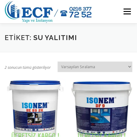
İçeriğe
geç
Menü
HAKKIMIZDA
ÜRÜNLER
NEDEN ECF YAPI ?
ETIKET:
SU YALITIMI
BAYİLERİMİZ
ORGANIZASYONLARIMIZ
İLETIŞIM
2 sonucun tümü gösteriliyor