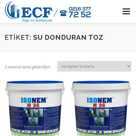
İçeriğe
geç
Menü
HAKKIMIZDA
ÜRÜNLER
NEDEN ECF YAPI ?
ETIKET:
SU DONDURAN TOZ
BAYİLERİMİZ
ORGANIZASYONLARIMIZ
İLETIŞIM
3 sonucun tümü gösteriliyor