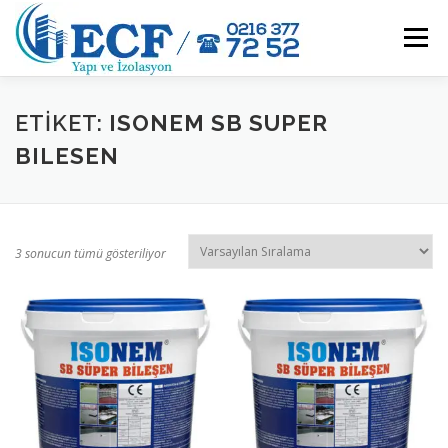
İçeriğe
geç
Menü
HAKKIMIZDA
ÜRÜNLER
NEDEN ECF YAPI ?
ETIKET:
ISONEM SB SUPER
BILESEN
BAYİLERİMİZ
ORGANIZASYONLARIMIZ
İLETIŞIM
3 sonucun tümü gösteriliyor